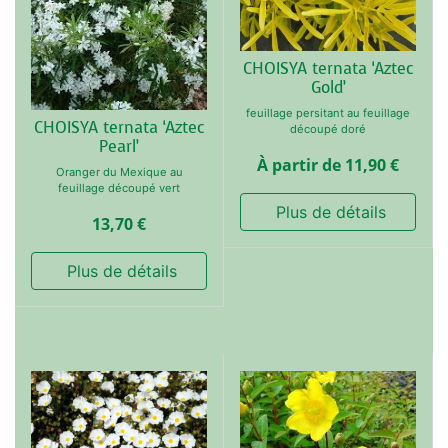
CHOISYA ternata ‘Aztec
Gold’
feuillage persitant au feuillage
CHOISYA ternata ‘Aztec
découpé doré
Pearl’
À partir de
11,90
€
Oranger du Mexique au
feuillage découpé vert
 Plus de détails
13,70
€
 Plus de détails