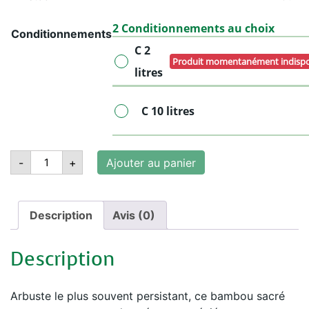
2 Conditionnements au choix
Conditionnements
C 2
Produit momentanément indispo
litres
C 10 litres
quantité
-
+
Ajouter au panier
de
NANDINA
domestica
Obsessed
'Seika'
Description
Avis (0)
Description
Arbuste le plus souvent persistant, ce bambou sacré