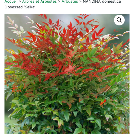
Accueil
>
Arbres et Arbustes
>
Arbustes
>
NANDINA domestica
Obsessed ‘Seika’