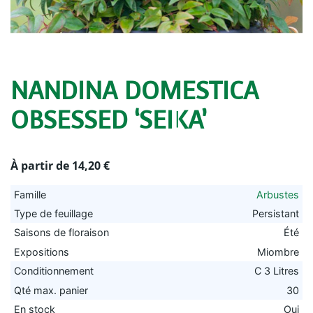
NANDINA DOMESTICA
OBSESSED ‘SEIKA’
À partir de
14,20
€
Famille
Arbustes
Type de feuillage
Persistant
Saisons de floraison
Été
Expositions
Miombre
Conditionnement
C 3 Litres
Qté max. panier
30
En stock
Oui