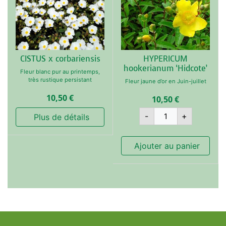
CISTUS x corbariensis
HYPERICUM
hookerianum ‘Hidcote’
Fleur blanc pur au printemps,
très rustique persistant
Fleur jaune d’or en Juin-juillet
10,50
€
10,50
€
quantité
-
+
 Plus de détails
de
HYPERICUM
hookerianum
'Hidcote'
 Ajouter au panier