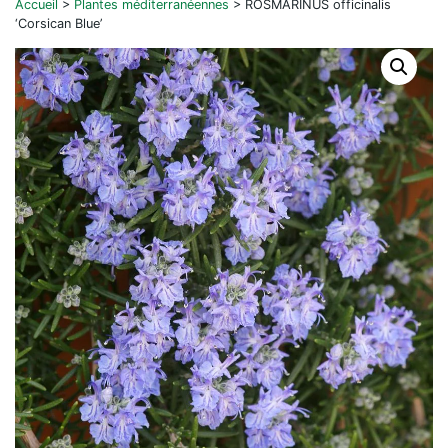
Accueil
>
Plantes méditerranéennes
>
ROSMARINUS officinalis
‘Corsican Blue’