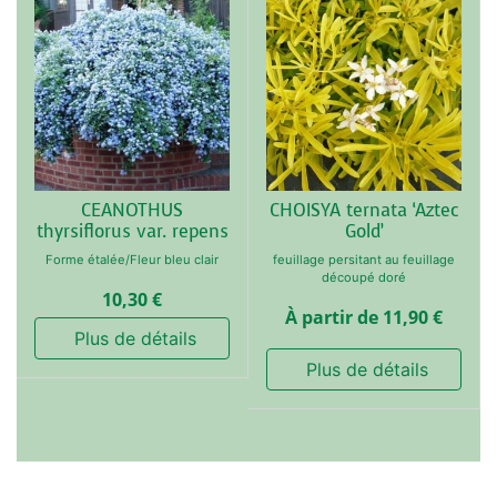
CEANOTHUS
CHOISYA ternata ‘Aztec
thyrsiflorus var. repens
Gold’
Forme étalée/Fleur bleu clair
feuillage persitant au feuillage
découpé doré
10,30
€
À partir de
11,90
€
 Plus de détails
 Plus de détails